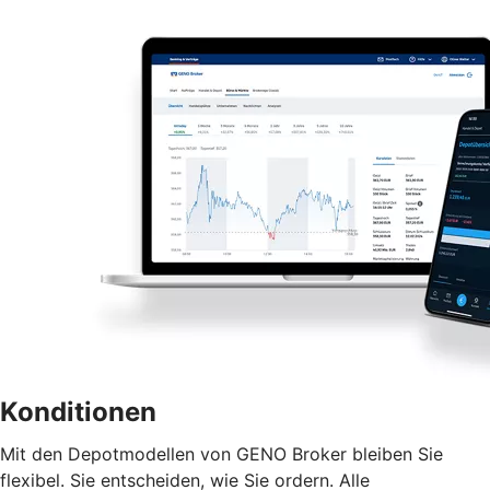
Konditionen
Mit den Depotmodellen von GENO Broker bleiben Sie
flexibel. Sie entscheiden, wie Sie ordern. Alle