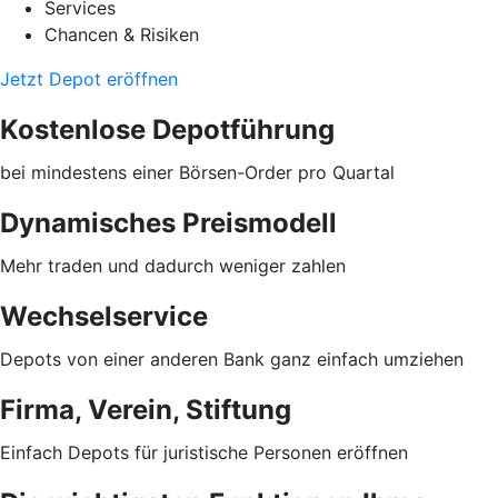
Services
Chancen & Risiken
Jetzt Depot eröffnen
Kostenlose Depotführung
bei mindestens einer Börsen-Order pro Quartal
Dynamisches Preismodell
Mehr traden und dadurch weniger zahlen
Wechselservice
Depots von einer anderen Bank ganz einfach umziehen
Firma, Verein, Stiftung
Einfach Depots für juristische Personen eröffnen