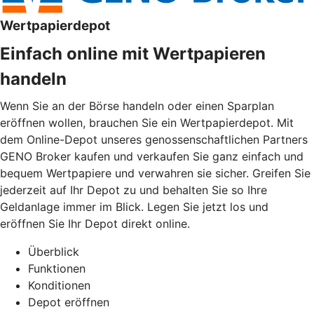
Wertpapierdepot
Einfach online mit Wertpapieren
handeln
Wenn Sie an der Börse handeln oder einen Sparplan
eröffnen wollen, brauchen Sie ein Wertpapierdepot. Mit
dem Online-Depot unseres genossenschaftlichen Partners
GENO Broker kaufen und verkaufen Sie ganz einfach und
bequem Wertpapiere und verwahren sie sicher. Greifen Sie
jederzeit auf Ihr Depot zu und behalten Sie so Ihre
Geldanlage immer im Blick. Legen Sie jetzt los und
eröffnen Sie Ihr Depot direkt online.
Überblick
Funktionen
Konditionen
Depot eröffnen