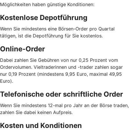
Möglichkeiten haben günstige Konditionen:
Kostenlose Depotführung
Wenn Sie mindestens eine Börsen-Order pro Quartal
tätigen, ist die Depotführung für Sie kostenlos.
Online-Order
Dabei zahlen Sie Gebühren von nur 0,25 Prozent vom
Ordervolumen. Vieltraderinnen und -trader zahlen sogar
nur 0,19 Prozent (mindestens 9,95 Euro, maximal 49,95
Euro).
Telefonische oder schriftliche Order
Wenn Sie mindestens 12-mal pro Jahr an der Börse traden,
zahlen Sie dabei keinen Aufpreis.
Kosten und Konditionen