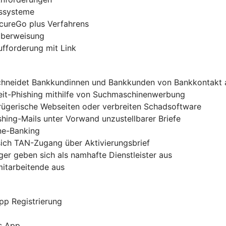
gssysteme
ecureGo plus Verfahrens
-Überweisung
ufforderung mit Link
chneidet Bankkundinnen und Bankkunden von Bankkontakt 
zeit-Phishing mithilfe von Suchmaschinenwerbung
trügerische Webseiten oder verbreiten Schadsoftware
shing-Mails unter Vorwand unzustellbarer Briefe
ine-Banking
sich TAN-Zugang über Aktivierungsbrief
er geben sich als namhafte Dienstleister aus
mitarbeitende aus
pp Registrierung
s App