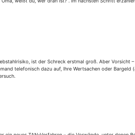
o Oma, weißt du, wer dran ist?“. Im nächsten Schritt erzähl
ebstahlrisiko, ist der Schreck erstmal groß. Aber Vorsicht –
emand telefonisch dazu auf, Ihre Wertsachen oder Bargeld (a
ersuch.
 ein neues TAN-Verfahren – die Vorwände, unter denen Betr