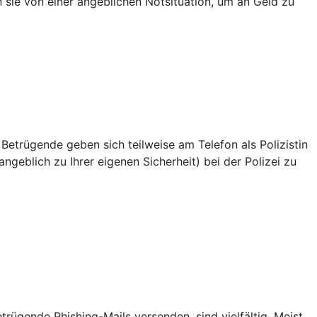
en sie von einer angeblichen Notsituation, um an Geld zu
 Betrügende geben sich teilweise am Telefon als Polizistin
ngeblich zu Ihrer eigenen Sicherheit) bei der Polizei zu
ügende Phishing-Mails versenden, sind vielfältig. Meist